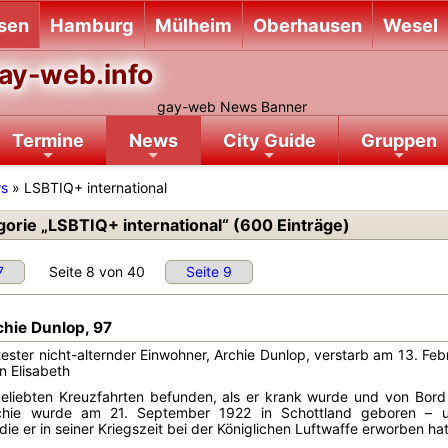
sen
Hamburg
Mülheim
Oberhausen
Wesel
ay-web.info
Termine
News
City Guide
Gruppen
ws
» LSBTIQ+ international
orie „LSBTIQ+ international“ (600 Einträge)
7
Seite 8 von 40
Seite 9
chie Dunlop, 97
ester nicht-alternder Einwohner, Archie Dunlop, verstarb am 13. Febr
n Elisabeth
 geliebten Kreuzfahrten befunden, als er krank wurde und von Bor
chie wurde am 21. September 1922 in Schottland geboren – und 
e er in seiner Kriegszeit bei der Königlichen Luftwaffe erworben hat