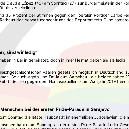
rde Claudia López (49) am Sonntag (27.) zur Bürgermeisterin der k
t nie verheimlichte,
und 35 Prozent der Stimmen gegen den liberalen Politiker Carlos Fer
m Rathaus des Verwaltungszentrums des Departamento Cundinamarca,
en, sind wir ledig"
aben in Berlin geheiratet, doch in ihrer Heimat gelten sie als ledig.
 gleichgeschlechtlichen Paaren gesetzlich möglich in Deutschland 
en. So auch Agata und Emilia aus Warschau - die beiden haben 2018 
rwehrt, der Ton gegenüber Homosexuellen ist im Wahljahr 2019 besond
 Menschen bei der ersten Pride-Parade in Sarajevo
zum Sonntag die letzte Hauptstadt im ehemaligen Jugoslawien, die n
enschen haben am Sonntag an der ersten Pride-Parade in der Gesc