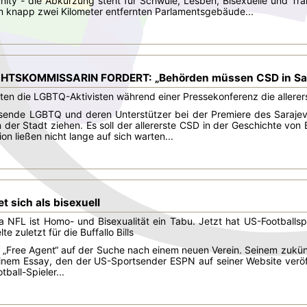
ty - die Abkürzung steht für Schwule, Lesben, Bisexuelle und T
 knapp zwei Kilometer entfernten Parlamentsgebäude...
SKOMMISSARIN FORDERT: „Behörden müssen CSD in Sara
gten die LGBTQ-Aktivisten während einer Pressekonferenz die allere
sende LGBTQ und deren Unterstützer bei der Premiere des Sarajevo
 der Stadt ziehen. Es soll der allererste CSD in der Geschichte v
n ließen nicht lange auf sich warten...
et sich als bisexuell
 NFL ist Homo- und Bisexualität ein Tabu. Jetzt hat US-Footballspie
lte zuletzt für die Buffallo Bills
ls „Free Agent“ auf der Suche nach einem neuen Verein. Seinem zukün
einem Essay, den der US-Sportsender ESPN auf seiner Website veröffe
otball-Spieler...