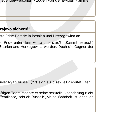
ransgender-Personen - zogen von der Ewigen Flamme im
jevo sichern!“
rste Pride Parade in Bosnien und Herzegowina an
 Pride unter dem Motto „Ima izać'!“ („Kommt heraus!“)
on Bosnien und Herzegowina werden. Doch die Gegner der
ler Ryan Russell (27) sich als bisexuell geoutet. Der
ftigen Team möchte er seine sexuelle Orientierung nicht
ntlichte, schrieb Russell: „Meine Wahrheit ist, dass ich