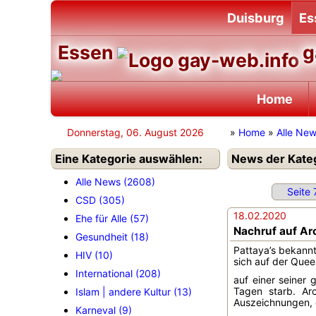
Duisburg
Es
Essen
g
Home
Donnerstag, 06. August 2026
»
Home
»
Alle Ne
Eine Kategorie auswählen:
News der Kateg
Alle News (2608)
Seite 
CSD (305)
18.02.2020
Ehe für Alle (57)
Nachruf auf Ar
Gesundheit (18)
Pattaya’s bekannt
HIV (10)
sich auf der Quee
International (208)
auf einer seiner
Tagen starb. Ar
Islam | andere Kultur (13)
Auszeichnungen, di
Karneval (9)