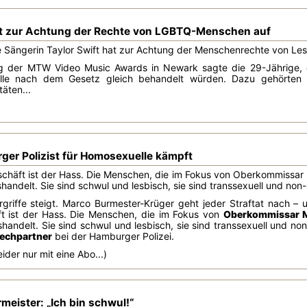
uft zur Achtung der Rechte von LGBTQ-Menschen auf
e Sängerin Taylor Swift hat zur Achtung der Menschenrechte von Le
ng der MTW Video Music Awards in Newark sagte die 29-Jährige, de
 alle nach dem Gesetz gleich behandelt würden. Dazu gehört
äten...
ger Polizist für Homosexuelle kämpft
eschäft ist der Hass. Die Menschen, die im Fokus von Oberkommissa
handelt. Sie sind schwul und lesbisch, sie sind transsexuell und non-b
rgriffe steigt. Marco Burmester-Krüger geht jeder Straftat nach –
ft ist der Hass. Die Menschen, die im Fokus von
Oberkommissar M
shandelt. Sie sind schwul und lesbisch, sie sind transsexuell und no
echpartner
bei der Hamburger Polizei.
ider nur mit eine Abo...)
eister: „Ich bin schwul!“