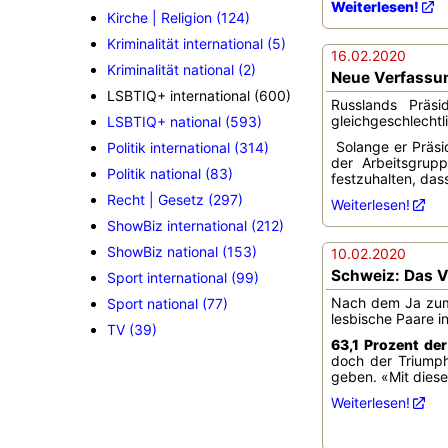
Weiterlesen!
Kirche | Religion (124)
Kriminalität international (5)
16.02.2020
Kriminalität national (2)
Neue Verfassun
LSBTIQ+ international (600)
Russlands Präsi
gleichgeschlecht
LSBTIQ+ national (593)
Solange er Präsid
Politik international (314)
der Arbeitsgrupp
Politik national (83)
festzuhalten, das
Recht | Gesetz (297)
Weiterlesen!
ShowBiz international (212)
ShowBiz national (153)
10.02.2020
Schweiz: Das V
Sport international (99)
Nach dem Ja zum 
Sport national (77)
lesbische Paare in
TV (39)
63,1 Prozent de
doch der Triumph
geben. «Mit diese
Weiterlesen!