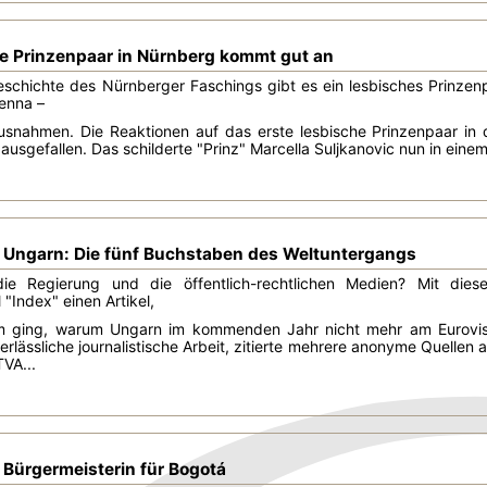
he Prinzenpaar in Nürnberg kommt gut an
eschichte des Nürnberger Faschings gibt es ein lesbisches Prinzenpaa
Senna –
usnahmen. Die Reaktionen auf das erste lesbische Prinzenpaar in 
 ausgefallen. Das schilderte "Prinz" Marcella Suljkanovic nun in eine
Ungarn: Die fünf Buchstaben des Weltuntergangs
ie Regierung und die öffentlich-rechtlichen Medien? Mit dies
"Index" einen Artikel,
 ging, warum Ungarn im kommenden Jahr nicht mehr am Eurovisio
rlässliche journalistische Arbeit, zitierte mehrere anonyme Quelle
VA...
 Bürgermeisterin für Bogotá