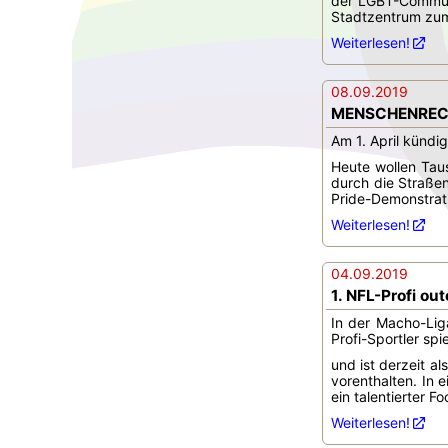
der LGBT-Communi
Stadtzentrum zum
Weiterlesen!
08.09.2019
MENSCHENRECHT
Am 1. April kündi
Heute wollen Tau
durch die Straßen
Pride-Demonstratio
Weiterlesen!
04.09.2019
1. NFL-Profi out
In der Macho-Liga
Profi-Sportler spie
und ist derzeit a
vorenthalten. In 
ein talentierter Fo
Weiterlesen!