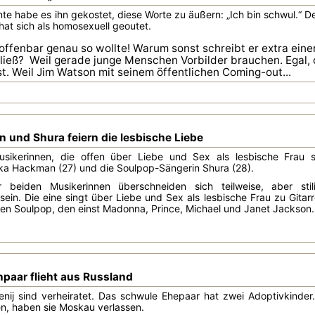
nte habe es ihn gekostet, diese Worte zu äußern: „Ich bin schwul.“
hat sich als homosexuell geoutet.
offenbar genau so wollte! Warum sonst schreibt er extra einen
 ließ? Weil gerade junge Menschen Vorbilder brauchen. Egal, o
st. Weil Jim Watson mit seinem öffentlichen Coming-out...
 und Shura feiern die lesbische Liebe
usikerinnen, die offen über Liebe und Sex als lesbische Frau s
ika Hackman (27) und die Soulpop-Sängerin Shura (28).
 beiden Musikerinnen überschneiden sich teilweise, aber st
 sein. Die eine singt über Liebe und Sex als lesbische Frau zu Gita
n Soulpop, den einst Madonna, Prince, Michael und Janet Jackson.
npaar flieht aus Russland
nij sind verheiratet. Das schwule Ehepaar hat zwei Adoptivkinder
, haben sie Moskau verlassen.