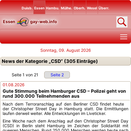
Duisb.
Essen
Hambu.
Mülhe.
Oberh.
Wesel
Überr.
Essen
gay-web.info
T
Sonntag, 09. August 2026
News der Kategorie „CSD“ (305 Einträge)
Seite 1 von 21
Seite 2
01.08.2026
Gute Stimmung beim Hamburger CSD – Polizei geht von
rund 300.000 Teilnehmenden aus
Nach dem Terroranschlag auf den Berliner CSD findet heute
der Christopher Street Day in Hamburg statt. Die Ermittlungen
laufen derweil weiter. Alle Entwicklungen im Liveticker.
Eine Woche nach dem Anschlag auf den Christopher Street Day
(CSD) in Berlin steht Hamburg im Zeichen der Solidarität mit
queeren Menschen. Rund 250.000 Menschen werden heute nach