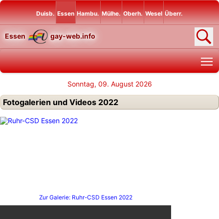
Duisb.
Essen
Hambu.
Mülhe.
Oberh.
Wesel
Überr.
Essen
gay-web.info
T
Sonntag, 09. August 2026
Fotogalerien und Videos 2022
Zur Galerie: Ruhr-CSD Essen 2022