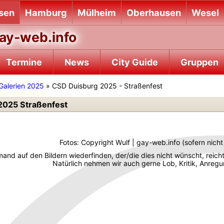
sen
Hamburg
Mülheim
Oberhausen
Wesel
ay-web.info
Termine
News
City Guide
Gruppen
Galerien 2025
» CSD Duisburg 2025 - Straßenfest
2025 Straßenfest
Fotos: Copyright Wulf | gay-web.info (sofern nic
emand auf den Bildern wiederfinden, der/die dies nicht wünscht, reich
Natürlich nehmen wir auch gerne Lob, Kritik, Anre