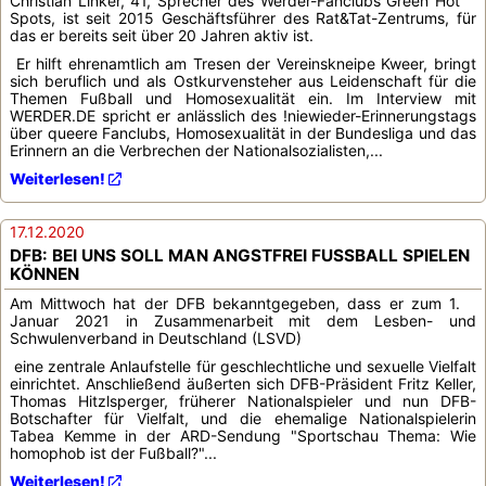
Christian Linker, 41, Sprecher des Werder-Fanclubs Green Hot
Spots, ist seit 2015 Geschäftsführer des Rat&Tat-Zentrums, für
das er bereits seit über 20 Jahren aktiv ist.
Er hilft ehrenamtlich am Tresen der Vereinskneipe Kweer, bringt
sich beruflich und als Ostkurvensteher aus Leidenschaft für die
Themen Fußball und Homosexualität ein. Im Interview mit
WERDER.DE spricht er anlässlich des !niewieder-Erinnerungstags
über queere Fanclubs, Homosexualität in der Bundesliga und das
Erinnern an die Verbrechen der Nationalsozialisten,...
Weiterlesen!
17.12.2020
DFB: BEI UNS SOLL MAN ANGSTFREI FUSSBALL SPIELEN
KÖNNEN
Am Mittwoch hat der DFB bekanntgegeben, dass er zum 1.
Januar 2021 in Zusammenarbeit mit dem Lesben- und
Schwulenverband in Deutschland (LSVD)
eine zentrale Anlaufstelle für geschlechtliche und sexuelle Vielfalt
einrichtet. Anschließend äußerten sich DFB-Präsident Fritz Keller,
Thomas Hitzlsperger, früherer Nationalspieler und nun DFB-
Botschafter für Vielfalt, und die ehemalige Nationalspielerin
Tabea Kemme in der ARD-Sendung "Sportschau Thema: Wie
homophob ist der Fußball?"...
Weiterlesen!