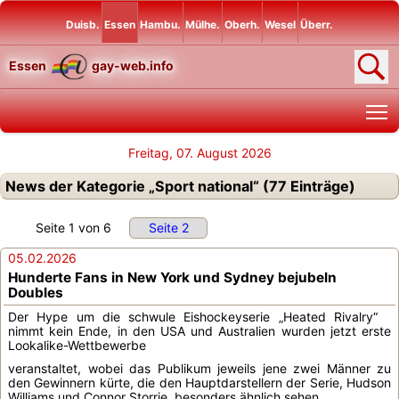
Duisb.
Essen
Hambu.
Mülhe.
Oberh.
Wesel
Überr.
Essen
gay-web.info
T
Freitag, 07. August 2026
News der Kategorie „Sport national“ (77 Einträge)
Seite 1 von 6
Seite 2
05.02.2026
Hunderte Fans in New York und Sydney bejubeln
Doubles
Der Hype um die schwule Eishockeyserie „Heated Rivalry“
nimmt kein Ende, in den USA und Australien wurden jetzt erste
Lookalike-Wettbewerbe
veranstaltet, wobei das Publikum jeweils jene zwei Männer zu
den Gewinnern kürte, die den Hauptdarstellern der Serie, Hudson
Williams und Connor Storrie, besonders ähnlich sehen…