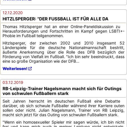
12.12.2020
HITZLSPERGER: "DER FUSSBALL IST FÜR ALLE DA
Thomas Hitzlsperger hat an einer Online-Paneldiskussion zu
Herausforderungen und Fortschritten im Kampf gegen LSBTI+-
Phobie im Fußball teilgenommen.
Hitzlsperger, der zwischen 2002 und 2010 insgesamt 52
Länderspiele für die deutsche Nationalmannschaft bestritt,
äußerte Anerkennung über die Rolle des DFB bezüglich der
Förderung von Vielfalt im Fußball. "Ich bin sehr beeindruckt, dass
eine so große Organisation wie der DFB...
Weiterlesen!
03.12.2019
RB-Leipzig-Trainer Nagelsmann macht sich für Outings
von schwulen Fußballern stark
Seit Jahren herrscht im deutschen Fußball eine Debatte
darüber, ob sich schwule Fußballer während ihrer Karriere outen
sollen oder nicht. Julian Nagelsmann, Trainer von RB Leipzig,
macht sich jetzt für das Outing von schwulen Fußballern stark.
"Wenn ein homosexueller Spieler mir sagen würde, ich bin nicht
frei und kann mich auch in meiner Leistung nicht entwickeln,