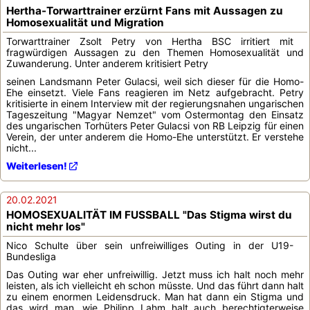
Hertha-Torwarttrainer erzürnt Fans mit Aussagen zu
Homosexualität und Migration
Torwarttrainer Zsolt Petry von Hertha BSC irritiert mit
fragwürdigen Aussagen zu den Themen Homosexualität und
Zuwanderung. Unter anderem kritisiert Petry
seinen Landsmann Peter Gulacsi, weil sich dieser für die Homo-
Ehe einsetzt. Viele Fans reagieren im Netz aufgebracht. Petry
kritisierte in einem Interview mit der regierungsnahen ungarischen
Tageszeitung "Magyar Nemzet" vom Ostermontag den Einsatz
des ungarischen Torhüters Peter Gulacsi von RB Leipzig für einen
Verein, der unter anderem die Homo-Ehe unterstützt. Er verstehe
nicht...
Weiterlesen!
20.02.2021
HOMOSEXUALITÄT IM FUSSBALL "Das Stigma wirst du
nicht mehr los"
Nico Schulte über sein unfreiwilliges Outing in der U19-
Bundesliga
Das Outing war eher unfreiwillig. Jetzt muss ich halt noch mehr
leisten, als ich vielleicht eh schon müsste. Und das führt dann halt
zu einem enormen Leidensdruck. Man hat dann ein Stigma und
das wird man, wie Philipp Lahm halt auch berechtigterweise