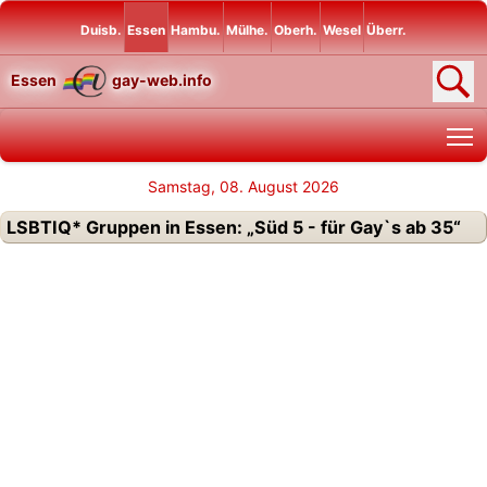
Duisb.
Essen
Hambu.
Mülhe.
Oberh.
Wesel
Überr.
Essen
gay-web.info
T
Samstag, 08. August 2026
LSBTIQ* Gruppen in Essen: „Süd 5 - für Gay`s ab 35“