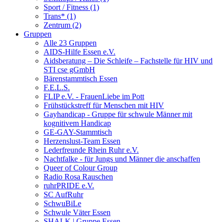
Sport / Fitness (1)
Trans* (1)
Zentrum (2)
Gruppen
Alle 23 Gruppen
AIDS-Hilfe Essen e.V.
Aidsberatung – Die Schleife – Fachstelle für HIV und
STI cse gGmbH
Bärenstammtisch Essen
F.E.L.S.
FLIP e.V. - FrauenLiebe im Pott
Frühstückstreff für Menschen mit HIV
Gayhandicap - Gruppe für schwule Männer mit
kognitivem Handicap
GE-GAY-Stammtisch
Herzenslust-Team Essen
Lederfreunde Rhein Ruhr e.V.
Nachtfalke - für Jungs und Männer die anschaffen
Queer of Colour Group
Radio Rosa Rauschen
ruhrPRIDE e.V.
SC AufRuhr
SchwuBiLe
Schwule Väter Essen
SHALK | Gruppe Essen