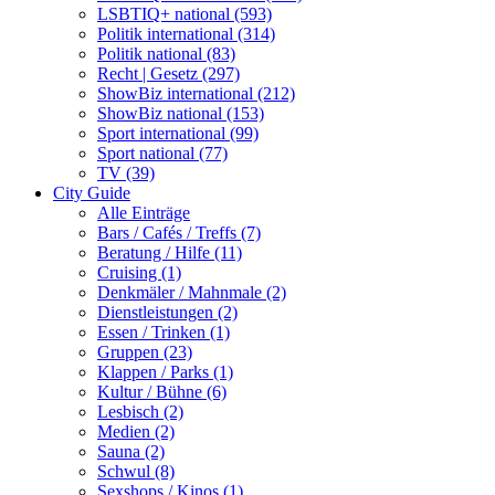
LSBTIQ+ national (593)
Politik international (314)
Politik national (83)
Recht | Gesetz (297)
ShowBiz international (212)
ShowBiz national (153)
Sport international (99)
Sport national (77)
TV (39)
City Guide
Alle Einträge
Bars / Cafés / Treffs (7)
Beratung / Hilfe (11)
Cruising (1)
Denkmäler / Mahnmale (2)
Dienstleistungen (2)
Essen / Trinken (1)
Gruppen (23)
Klappen / Parks (1)
Kultur / Bühne (6)
Lesbisch (2)
Medien (2)
Sauna (2)
Schwul (8)
Sexshops / Kinos (1)