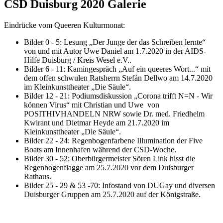
CSD Duisburg 2020 Galerie
Eindrücke vom Queeren Kulturmonat:
Bilder 0 - 5: Lesung „Der Junge der das Schreiben lernte“
von und mit Autor Uwe Daniel am 1.7.2020 in der AIDS-
Hilfe Duisburg / Kreis Wesel e.V..
Bilder 6 - 11: Kamingespräch „Auf ein queeres Wort...“ mit
dem offen schwulen Ratsherrn Stefán Dellwo am 14.7.2020
im Kleinkunsttheater „Die Säule“.
Bilder 12 - 21: Podiumsdiskussion „Corona trifft N=N - Wir
können Virus“ mit Christian und Uwe von
POSITHIVHANDELN NRW sowie Dr. med. Friedhelm
Kwirant und Dietmar Heyde am 21.7.2020 im
Kleinkunsttheater „Die Säule“.
Bilder 22 - 24: Regenbogenfarbene Illumination der Five
Boats am Innenhafen während der CSD-Woche.
Bilder 30 - 52: Oberbürgermeister Sören Link hisst die
Regenbogenflagge am 25.7.2020 vor dem Duisburger
Rathaus.
Bilder 25 - 29 & 53 -70: Infostand von DUGay und diversen
Duisburger Gruppen am 25.7.2020 auf der Königstraße.