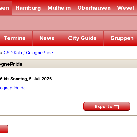
sen
Hamburg
Mülheim
Oberhausen
Wesel
Termine
News
City Guide
Gruppen
»
CSD Köln / ColognePride
ognePride
26 bis Sonntag, 5. Juli 2026
ognepride.de
Export »